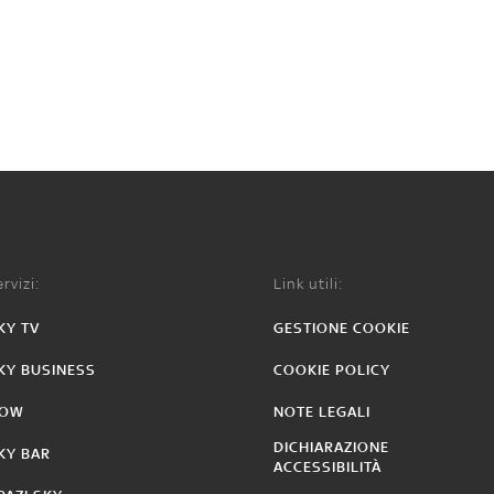
rvizi:
Link utili:
KY TV
GESTIONE COOKIE
KY BUSINESS
COOKIE POLICY
OW
NOTE LEGALI
DICHIARAZIONE
KY BAR
ACCESSIBILITÀ