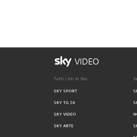
VIDEO
Tutti i siti di Sky:
Se
SKY SPORT
S
SKY TG 24
S
SKY VIDEO
N
SKY ARTE
S