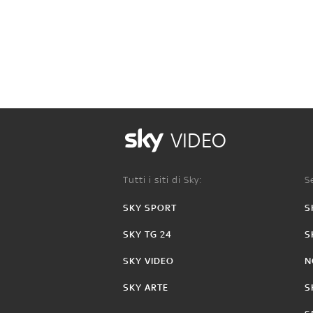
VIDEO
Tutti i siti di Sky:
Se
SKY SPORT
S
SKY TG 24
S
SKY VIDEO
N
SKY ARTE
S