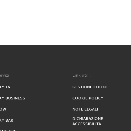
rvizi:
Link utili:
KY TV
GESTIONE COOKIE
KY BUSINESS
COOKIE POLICY
OW
NOTE LEGALI
DICHIARAZIONE
KY BAR
ACCESSIBILITÀ