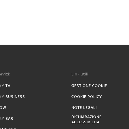
rvizi:
Link utili:
KY TV
GESTIONE COOKIE
KY BUSINESS
COOKIE POLICY
OW
NOTE LEGALI
DICHIARAZIONE
KY BAR
ACCESSIBILITÀ