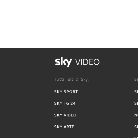
VIDEO
Tutti i siti di Sky:
Se
SKY SPORT
S
SKY TG 24
S
SKY VIDEO
N
SKY ARTE
S