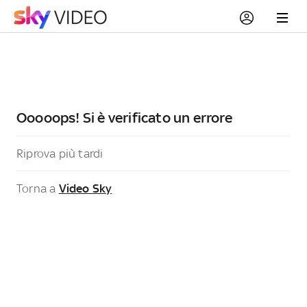
Ooooops! Si è verificato un errore
Riprova più tardi
Torna a
Video Sky