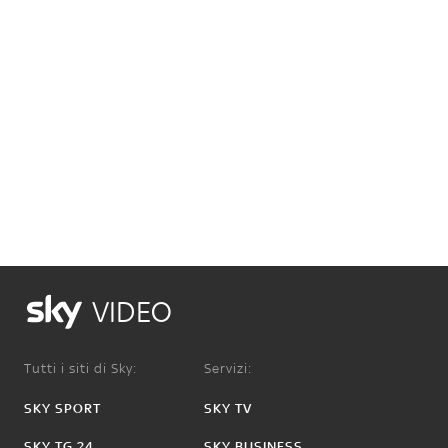
VIDEO
Tutti i siti di Sky:
Servizi:
SKY SPORT
SKY TV
SKY TG 24
SKY BUSINESS