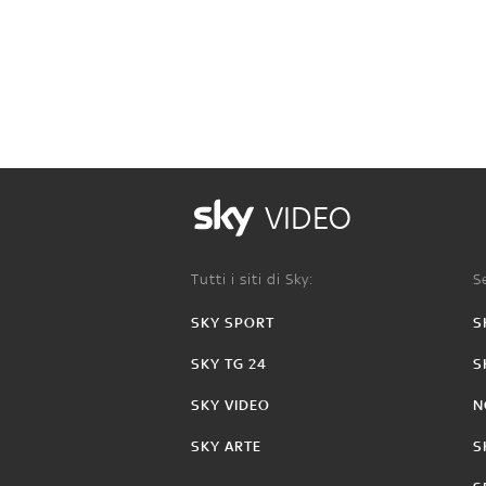
VIDEO
Tutti i siti di Sky:
Se
SKY SPORT
S
SKY TG 24
S
SKY VIDEO
N
SKY ARTE
S