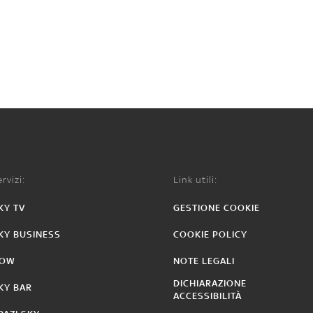
rvizi:
Link utili:
KY TV
GESTIONE COOKIE
KY BUSINESS
COOKIE POLICY
OW
NOTE LEGALI
DICHIARAZIONE
KY BAR
ACCESSIBILITÀ