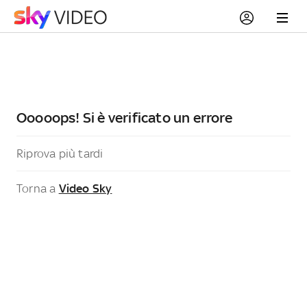
Ooooops! Si è verificato un errore
Riprova più tardi
Torna a
Video Sky