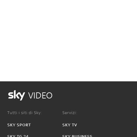
VIDEO
Tutti i siti di Sky:
Servizi:
SKY SPORT
SKY TV
SKY TG 24
SKY BUSINESS