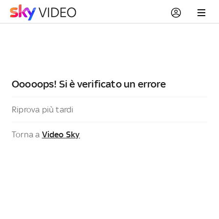
Ooooops! Si è verificato un errore
Riprova più tardi
Torna a
Video Sky