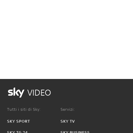
VIDEO
Tutti i siti di Sky:
Servizi:
SKY SPORT
SKY TV
SKY TG 24
SKY BUSINESS