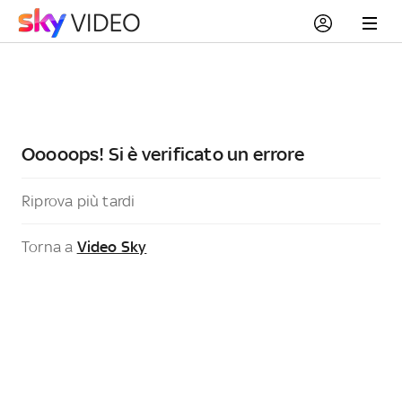
Ooooops! Si è verificato un errore
Riprova più tardi
Torna a
Video Sky