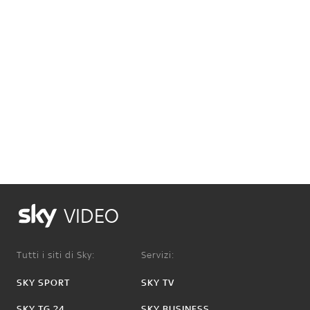
VIDEO
Tutti i siti di Sky:
Servizi:
SKY SPORT
SKY TV
SKY TG 24
SKY BUSINESS