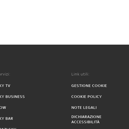
rvizi:
Link utili:
KY TV
GESTIONE COOKIE
KY BUSINESS
COOKIE POLICY
OW
NOTE LEGALI
DICHIARAZIONE
KY BAR
ACCESSIBILITÀ