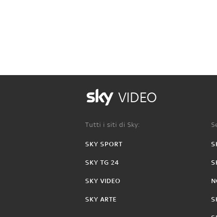
VIDEO
Tutti i siti di Sky:
Se
SKY SPORT
S
SKY TG 24
S
SKY VIDEO
N
SKY ARTE
S