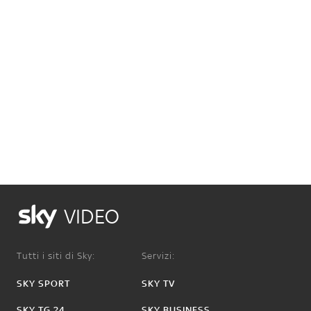
VIDEO
Tutti i siti di Sky:
Servizi:
SKY SPORT
SKY TV
SKY TG 24
SKY BUSINESS