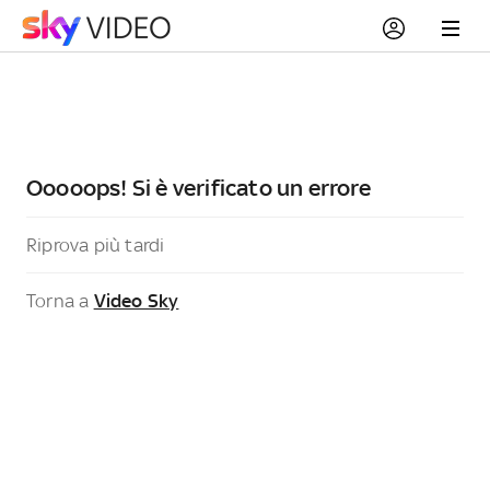
Ooooops! Si è verificato un errore
Riprova più tardi
Torna a
Video Sky