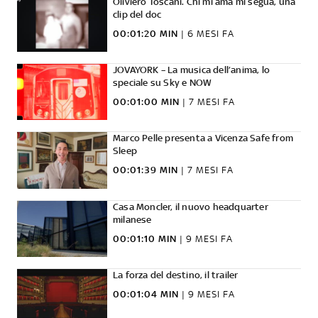
Oliviero Toscani. Chi mi ama mi segua, una
clip del doc
00:01:20 MIN
|
6 MESI FA
JOVAYORK – La musica dell’anima, lo
speciale su Sky e NOW
00:01:00 MIN
|
7 MESI FA
Marco Pelle presenta a Vicenza Safe from
Sleep
00:01:39 MIN
|
7 MESI FA
Casa Moncler, il nuovo headquarter
milanese
00:01:10 MIN
|
9 MESI FA
La forza del destino, il trailer
00:01:04 MIN
|
9 MESI FA