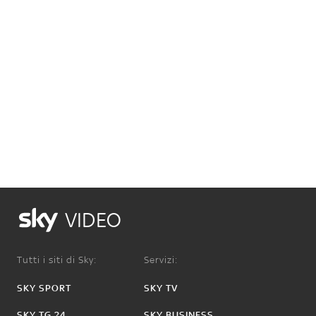
VIDEO
Tutti i siti di Sky:
Servizi:
SKY SPORT
SKY TV
SKY TG 24
SKY BUSINESS