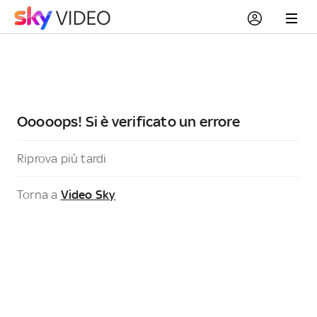
Ooooops! Si è verificato un errore
Riprova più tardi
Torna a
Video Sky