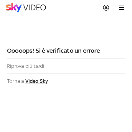
Ooooops! Si è verificato un errore
Riprova più tardi
Torna a
Video Sky