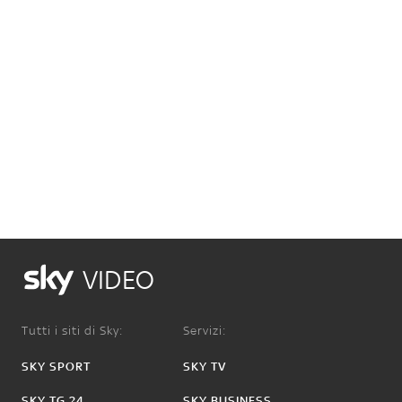
VIDEO
Tutti i siti di Sky:
Servizi:
SKY SPORT
SKY TV
SKY TG 24
SKY BUSINESS