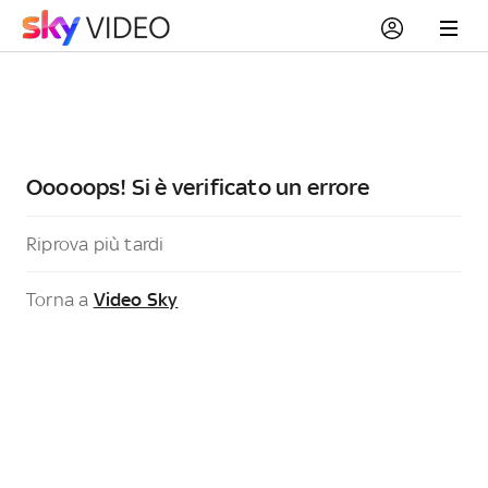
Ooooops! Si è verificato un errore
Riprova più tardi
Torna a
Video Sky