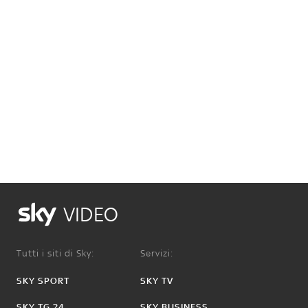
VIDEO
Tutti i siti di Sky:
Servizi:
SKY SPORT
SKY TV
SKY TG 24
SKY BUSINESS