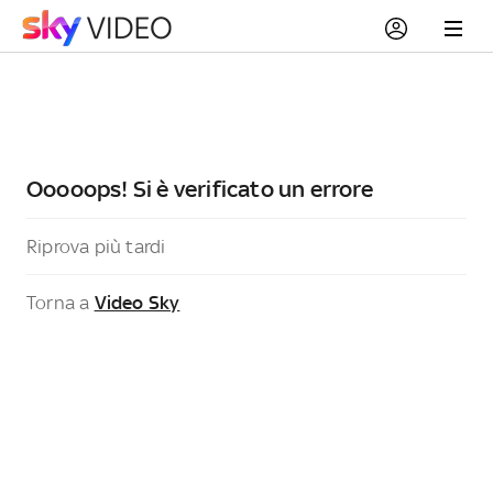
Ooooops! Si è verificato un errore
Riprova più tardi
Torna a
Video Sky