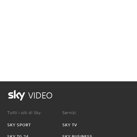
VIDEO
Tutti i siti di Sky:
Servizi:
SKY SPORT
SKY TV
SKY TG 24
SKY BUSINESS