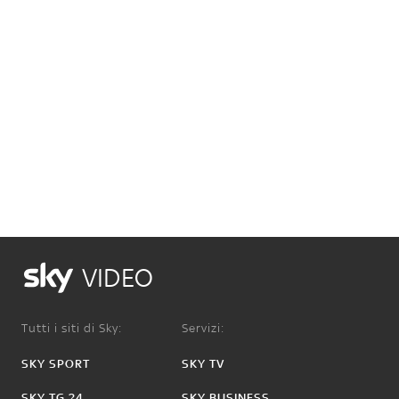
VIDEO
Tutti i siti di Sky:
Servizi:
SKY SPORT
SKY TV
SKY TG 24
SKY BUSINESS