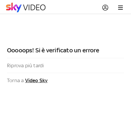
Ooooops! Si è verificato un errore
Riprova più tardi
Torna a
Video Sky