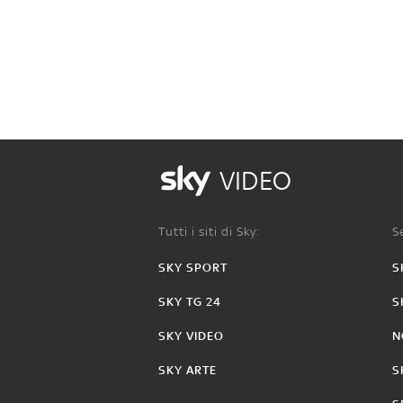
VIDEO
Tutti i siti di Sky:
Se
SKY SPORT
S
SKY TG 24
S
SKY VIDEO
N
SKY ARTE
S