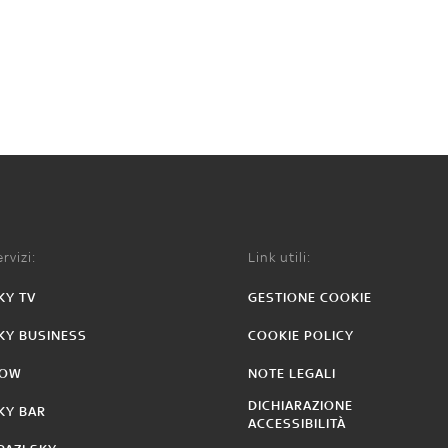
rvizi:
Link utili:
KY TV
GESTIONE COOKIE
KY BUSINESS
COOKIE POLICY
OW
NOTE LEGALI
DICHIARAZIONE
KY BAR
ACCESSIBILITÀ