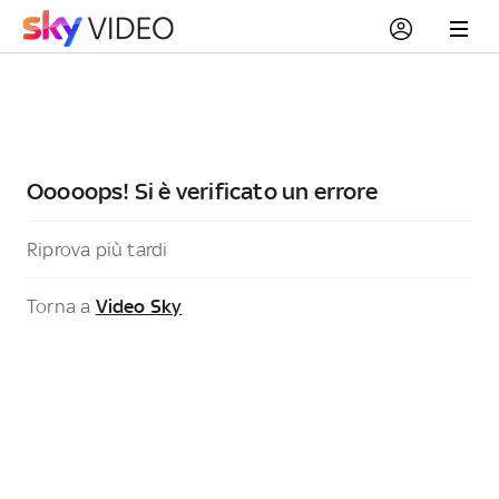
Ooooops! Si è verificato un errore
Riprova più tardi
Torna a
Video Sky