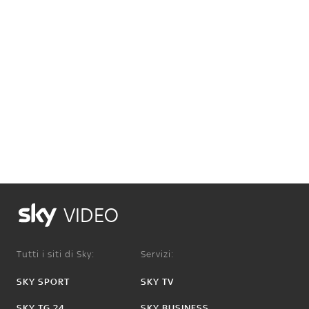
VIDEO
Tutti i siti di Sky:
Servizi:
SKY SPORT
SKY TV
SKY TG 24
SKY BUSINESS