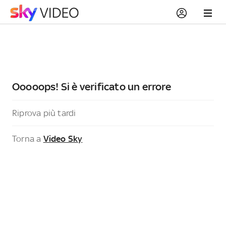
Ooooops! Si è verificato un errore
Riprova più tardi
Torna a
Video Sky