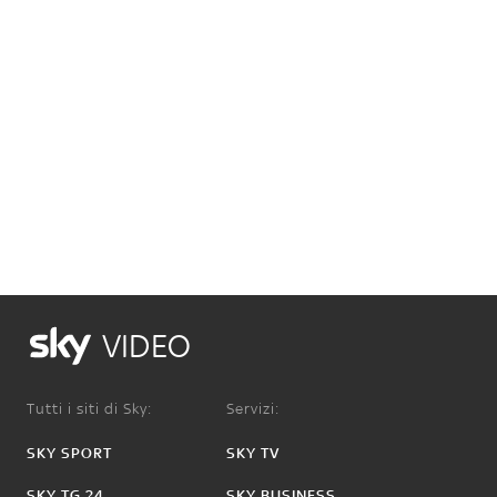
VIDEO
Tutti i siti di Sky:
Servizi:
SKY SPORT
SKY TV
SKY TG 24
SKY BUSINESS