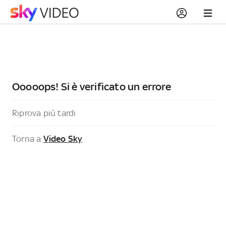
Ooooops! Si è verificato un errore
Riprova più tardi
Torna a
Video Sky