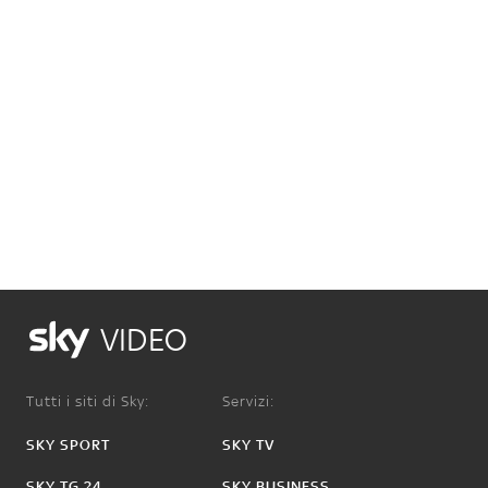
VIDEO
Tutti i siti di Sky:
Servizi:
SKY SPORT
SKY TV
SKY TG 24
SKY BUSINESS