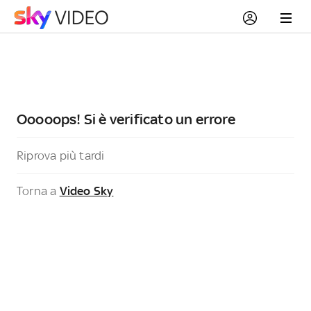
Ooooops! Si è verificato un errore
Riprova più tardi
Torna a
Video Sky