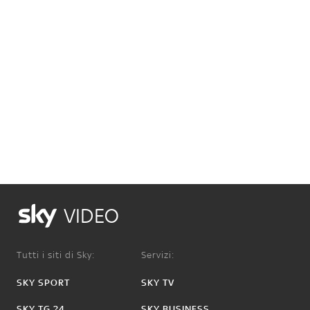
VIDEO
Tutti i siti di Sky:
Servizi:
SKY SPORT
SKY TV
SKY TG 24
SKY BUSINESS