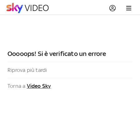
Ooooops! Si è verificato un errore
Riprova più tardi
Torna a
Video Sky