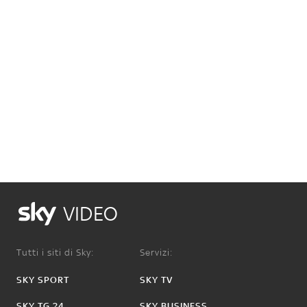
VIDEO
Tutti i siti di Sky:
Servizi:
SKY SPORT
SKY TV
SKY TG 24
SKY BUSINESS