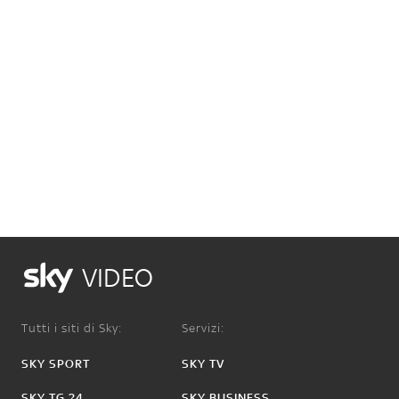
VIDEO
Tutti i siti di Sky:
Servizi:
SKY SPORT
SKY TV
SKY TG 24
SKY BUSINESS