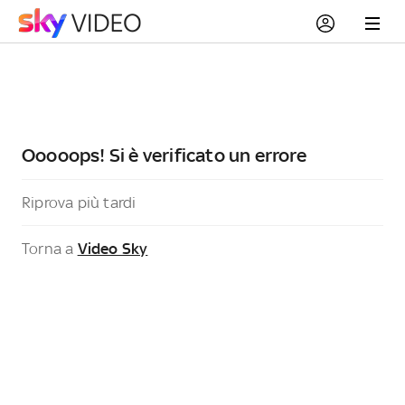
Ooooops! Si è verificato un errore
Riprova più tardi
Torna a
Video Sky