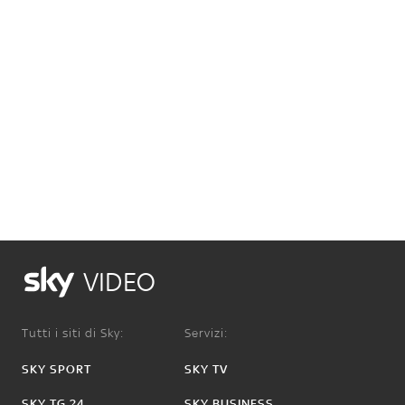
VIDEO
Tutti i siti di Sky:
Servizi:
SKY SPORT
SKY TV
SKY TG 24
SKY BUSINESS