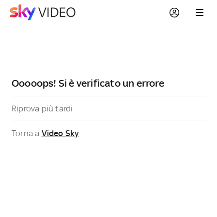
Ooooops! Si è verificato un errore
Riprova più tardi
Torna a
Video Sky