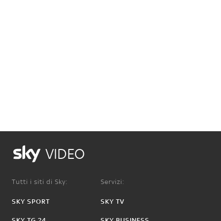
VIDEO
Tutti i siti di Sky:
Servizi:
SKY SPORT
SKY TV
SKY TG 24
SKY BUSINESS