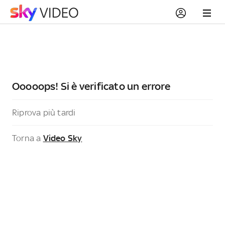
Ooooops! Si è verificato un errore
Riprova più tardi
Torna a
Video Sky