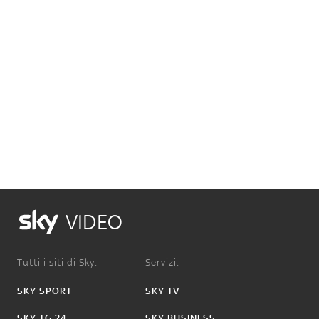
VIDEO
Tutti i siti di Sky:
Servizi:
SKY SPORT
SKY TV
SKY TG 24
SKY BUSINESS