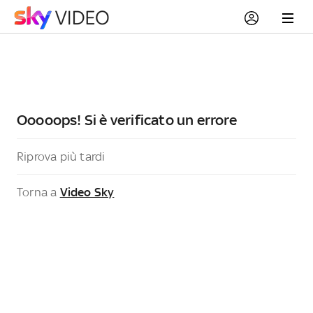
Ooooops! Si è verificato un errore
Riprova più tardi
Torna a
Video Sky