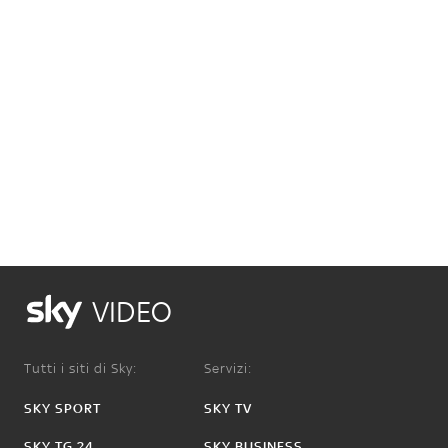
VIDEO
Tutti i siti di Sky:
Servizi:
SKY SPORT
SKY TV
SKY TG 24
SKY BUSINESS