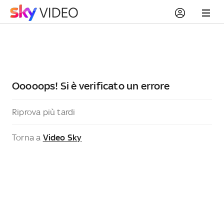
Ooooops! Si è verificato un errore
Riprova più tardi
Torna a
Video Sky