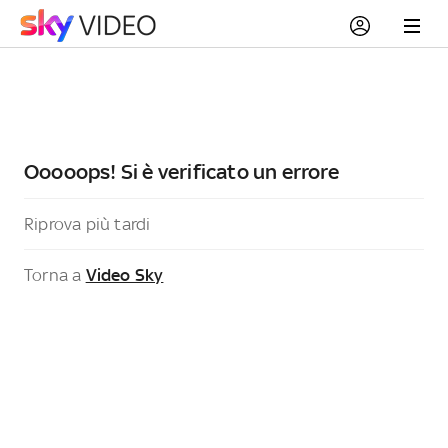
Ooooops! Si è verificato un errore
Riprova più tardi
Torna a
Video Sky