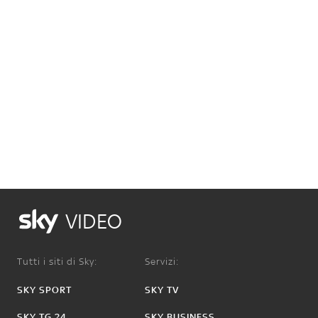
VIDEO
Tutti i siti di Sky:
Servizi:
SKY SPORT
SKY TV
SKY TG 24
SKY BUSINESS