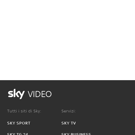
VIDEO
Tutti i siti di Sky:
Servizi:
SKY SPORT
SKY TV
SKY TG 24
SKY BUSINESS