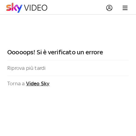
Ooooops! Si è verificato un errore
Riprova più tardi
Torna a
Video Sky