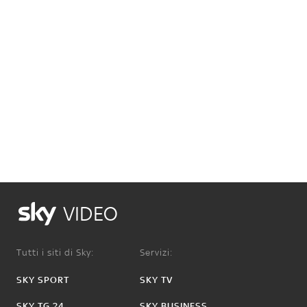
VIDEO
Tutti i siti di Sky:
Servizi:
SKY SPORT
SKY TV
SKY TG 24
SKY BUSINESS