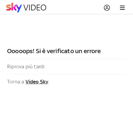
Ooooops! Si è verificato un errore
Riprova più tardi
Torna a
Video Sky