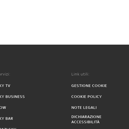
rvizi:
Link utili:
KY TV
GESTIONE COOKIE
KY BUSINESS
COOKIE POLICY
OW
NOTE LEGALI
DICHIARAZIONE
KY BAR
ACCESSIBILITÀ