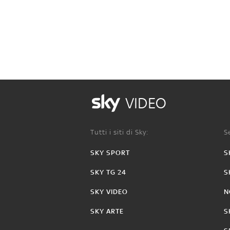
VIDEO
Tutti i siti di Sky:
Se
SKY SPORT
S
SKY TG 24
S
SKY VIDEO
N
SKY ARTE
S