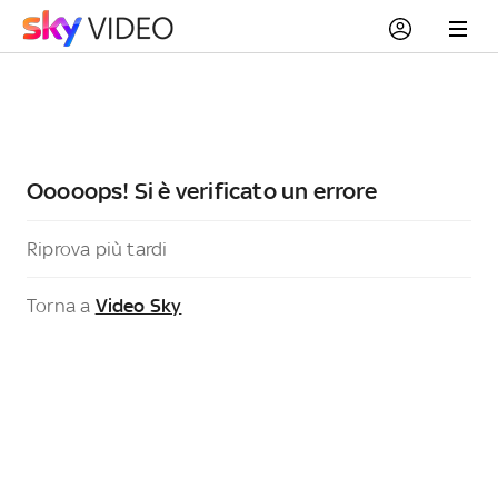
Ooooops! Si è verificato un errore
Riprova più tardi
Torna a
Video Sky