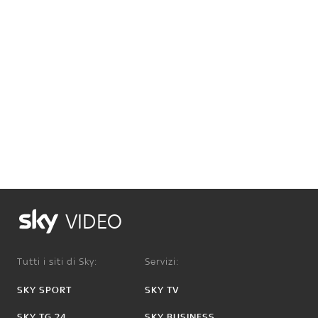
VIDEO
Tutti i siti di Sky:
Servizi:
SKY SPORT
SKY TV
SKY TG 24
SKY BUSINESS