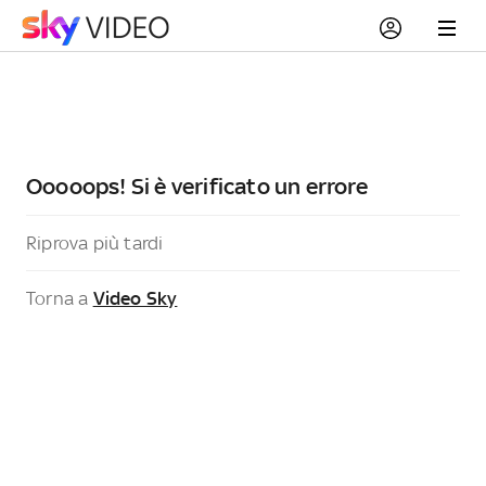
Ooooops! Si è verificato un errore
Riprova più tardi
Torna a
Video Sky