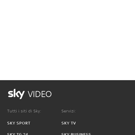
VIDEO
Tutti i siti di Sky:
Servizi:
SKY SPORT
SKY TV
SKY TG 24
SKY BUSINESS