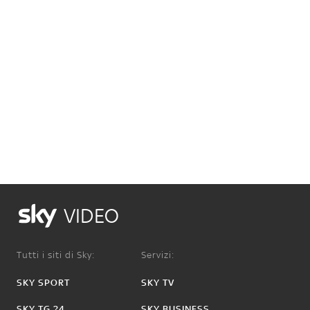
VIDEO
Tutti i siti di Sky:
Servizi:
SKY SPORT
SKY TV
SKY TG 24
SKY BUSINESS