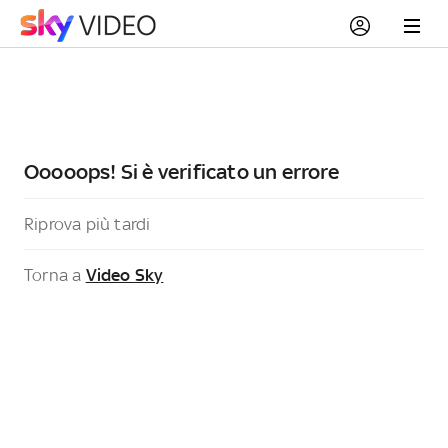
Ooooops! Si è verificato un errore
Riprova più tardi
Torna a
Video Sky