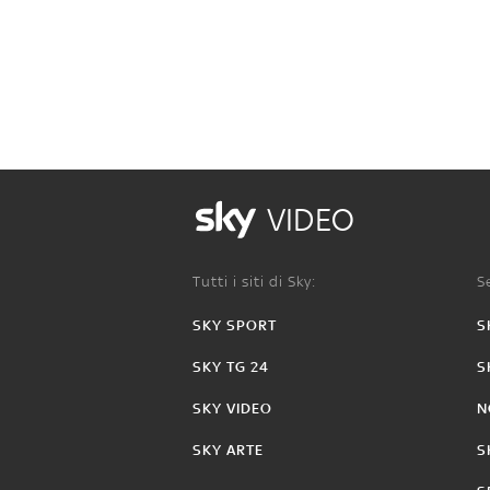
VIDEO
Tutti i siti di Sky:
Se
SKY SPORT
S
SKY TG 24
S
SKY VIDEO
N
SKY ARTE
S