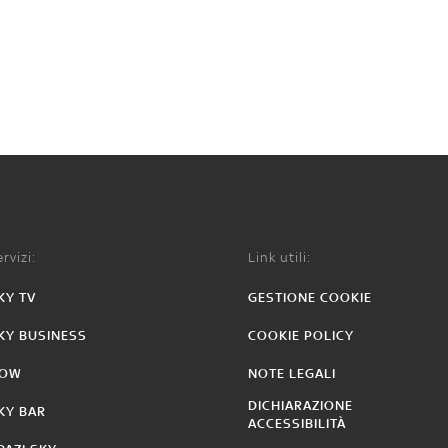
rvizi:
Link utili:
KY TV
GESTIONE COOKIE
KY BUSINESS
COOKIE POLICY
OW
NOTE LEGALI
DICHIARAZIONE
KY BAR
ACCESSIBILITÀ