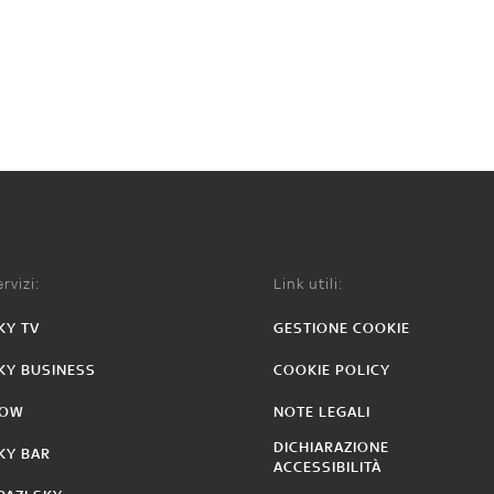
rvizi:
Link utili:
KY TV
GESTIONE COOKIE
KY BUSINESS
COOKIE POLICY
OW
NOTE LEGALI
DICHIARAZIONE
KY BAR
ACCESSIBILITÀ