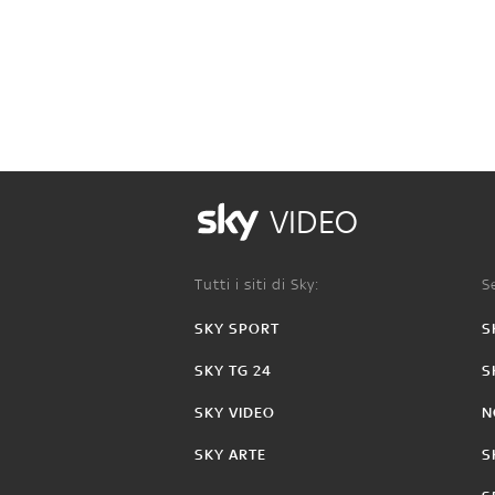
VIDEO
Tutti i siti di Sky:
Se
SKY SPORT
S
SKY TG 24
S
SKY VIDEO
N
SKY ARTE
S