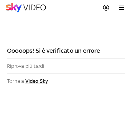
Ooooops! Si è verificato un errore
Riprova più tardi
Torna a
Video Sky