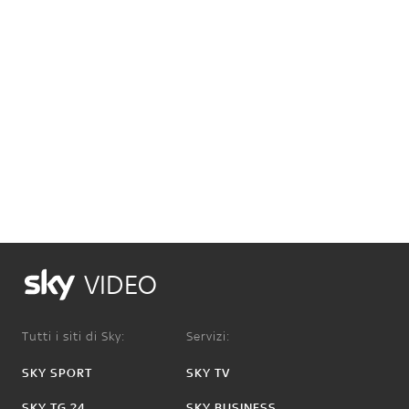
VIDEO
Tutti i siti di Sky:
Servizi:
SKY SPORT
SKY TV
SKY TG 24
SKY BUSINESS