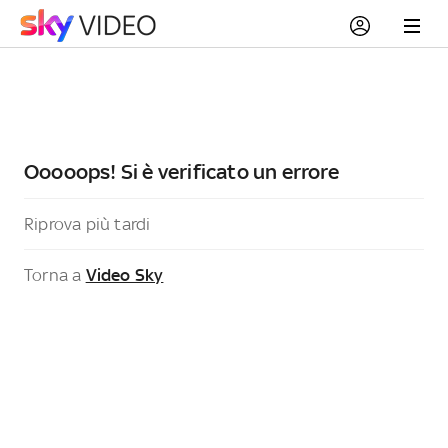
Ooooops! Si è verificato un errore
Riprova più tardi
Torna a
Video Sky