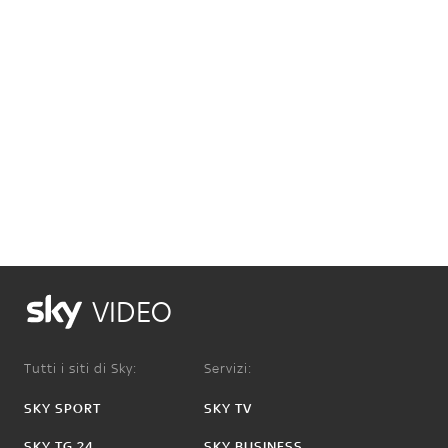
VIDEO
Tutti i siti di Sky:
Servizi:
SKY SPORT
SKY TV
SKY TG 24
SKY BUSINESS