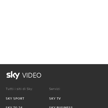
VIDEO
Tutti i siti di Sky:
Servizi:
SKY SPORT
SKY TV
SKY TG 24
SKY BUSINESS