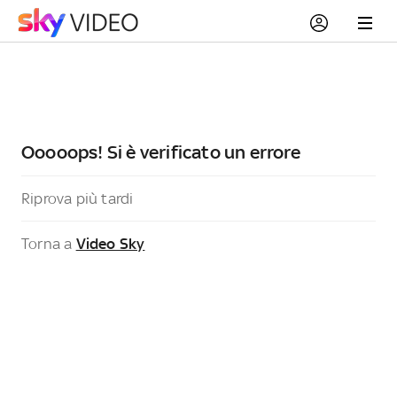
Ooooops! Si è verificato un errore
Riprova più tardi
Torna a
Video Sky