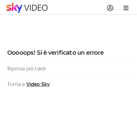
Ooooops! Si è verificato un errore
Riprova più tardi
Torna a
Video Sky