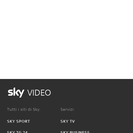
VIDEO
Tutti i siti di Sky:
Servizi:
SKY SPORT
SKY TV
SKY TG 24
SKY BUSINESS