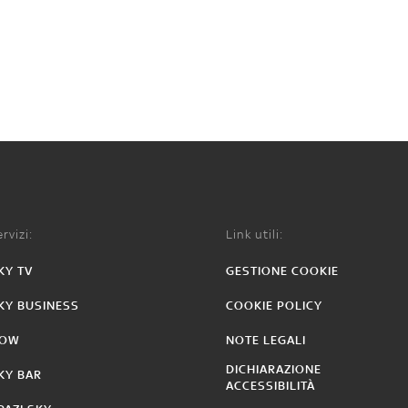
rvizi:
Link utili:
KY TV
GESTIONE COOKIE
KY BUSINESS
COOKIE POLICY
OW
NOTE LEGALI
DICHIARAZIONE
KY BAR
ACCESSIBILITÀ