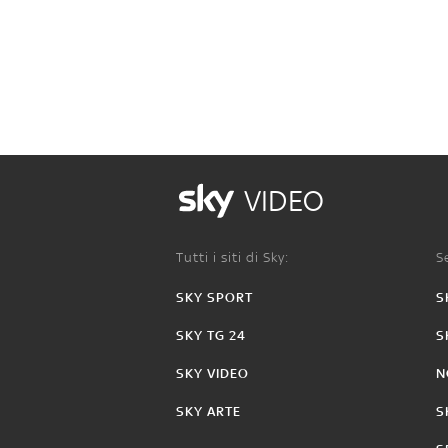
VIDEO
Tutti i siti di Sky:
Se
SKY SPORT
S
SKY TG 24
S
SKY VIDEO
N
SKY ARTE
S