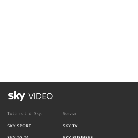
VIDEO
Tutti i siti di Sky:
Servizi:
SKY SPORT
SKY TV
SKY TG 24
SKY BUSINESS