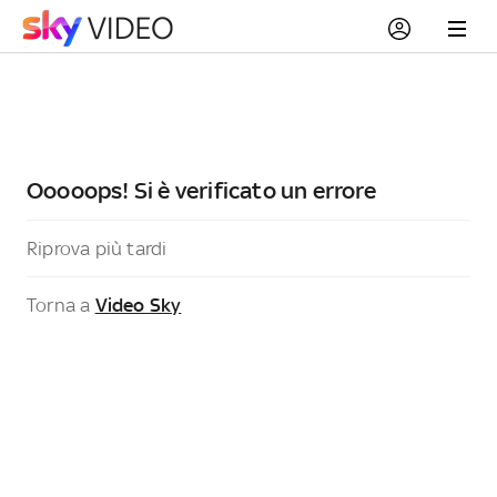
Ooooops! Si è verificato un errore
Riprova più tardi
Torna a
Video Sky