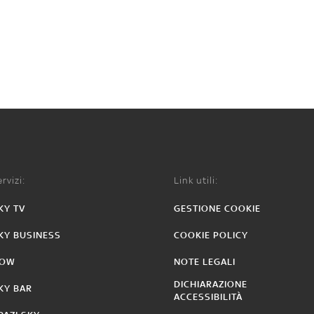
rvizi:
Link utili:
KY TV
GESTIONE COOKIE
KY BUSINESS
COOKIE POLICY
OW
NOTE LEGALI
DICHIARAZIONE
KY BAR
ACCESSIBILITÀ