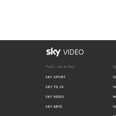
VIDEO
Tutti i siti di Sky:
Se
SKY SPORT
S
SKY TG 24
S
SKY VIDEO
N
SKY ARTE
S