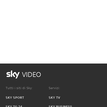
VIDEO
Tutti i siti di Sky:
Servizi:
SKY SPORT
SKY TV
SKY TG 24
SKY BUSINESS