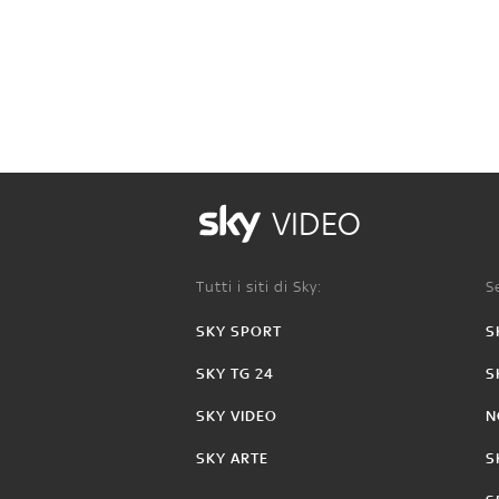
VIDEO
Tutti i siti di Sky:
Se
SKY SPORT
S
SKY TG 24
S
SKY VIDEO
N
SKY ARTE
S