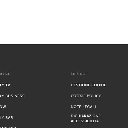
rvizi:
Link utili:
KY TV
GESTIONE COOKIE
KY BUSINESS
COOKIE POLICY
OW
NOTE LEGALI
DICHIARAZIONE
KY BAR
ACCESSIBILITÀ