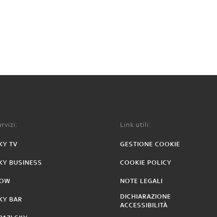
rvizi:
Link utili:
KY TV
GESTIONE COOKIE
KY BUSINESS
COOKIE POLICY
OW
NOTE LEGALI
DICHIARAZIONE
KY BAR
ACCESSIBILITÀ