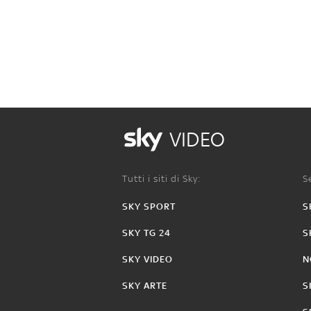
VIDEO
Tutti i siti di Sky:
Se
SKY SPORT
S
SKY TG 24
S
SKY VIDEO
N
SKY ARTE
S