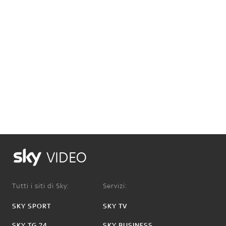
VIDEO
Tutti i siti di Sky:
Servizi:
SKY SPORT
SKY TV
SKY TG 24
SKY BUSINESS