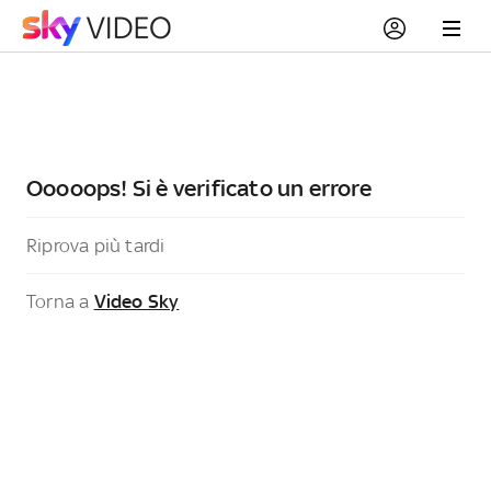
Ooooops! Si è verificato un errore
Riprova più tardi
Torna a
Video Sky