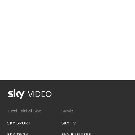
VIDEO
Tutti i siti di Sky:
Servizi:
SKY SPORT
SKY TV
SKY TG 24
SKY BUSINESS