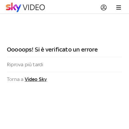
Ooooops! Si è verificato un errore
Riprova più tardi
Torna a
Video Sky