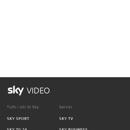
VIDEO
Tutti i siti di Sky:
Servizi:
SKY SPORT
SKY TV
SKY TG 24
SKY BUSINESS