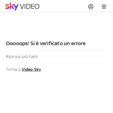
Ooooops! Si è verificato un errore
Riprova più tardi
Torna a
Video Sky