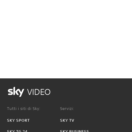
VIDEO
Tutti i siti di Sky:
Servizi:
SKY SPORT
SKY TV
SKY TG 24
SKY BUSINESS