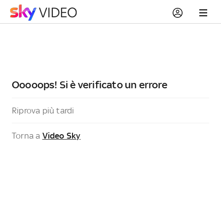
Ooooops! Si è verificato un errore
Riprova più tardi
Torna a
Video Sky